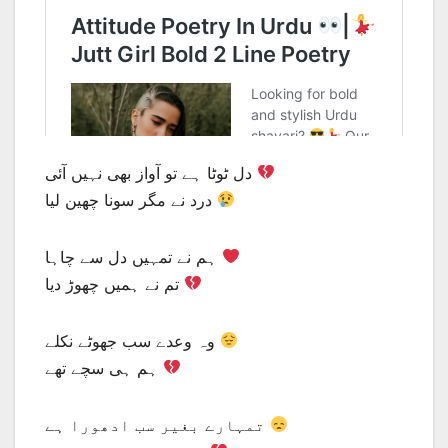
دل ٹوٹا ہے تو آواز بھی نہیں آئی
درد نے مگر سونا چھین لیا
ہم نے تمہیں دل سے چاہا
تم نے ہمیں چھوڑ دیا
وہ وعدے سب جھوٹے نکلے
ہم ہی سچے تھے
تمہارے بغیر سب ادھورا ہے