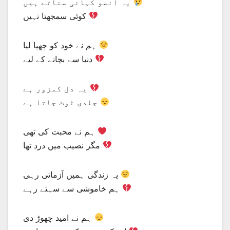
یہ آنسو کہانی سناتے ہیں
کوئی سمجھتا نہیں
ہم نے خود کو چھپا لیا
دنیا سے بچانے کے لیے
یہ دل کمزور ہے
جلدی ٹوٹ جاتا ہے
ہم نے محبت کی تھی
مگر نصیب میں درد تھا
یہ زندگی ہمیں آزماتی رہی
ہم خاموشی سے سہتے رہے
ہم نے امید چھوڑ دی