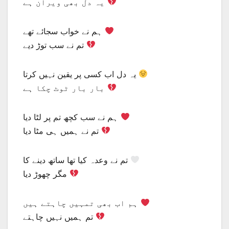
یہ دل بھی ویران ہے
ہم نے خواب سجائے تھے
تم نے سب توڑ دیے
یہ دل اب کسی پر یقین نہیں کرتا
بار بار ٹوٹ چکا ہے
ہم نے سب کچھ تم پر لٹا دیا
تم نے ہمیں ہی مٹا دیا
تم نے وعدہ کیا تھا ساتھ دینے کا
مگر چھوڑ دیا
ہم اب بھی تمہیں چاہتے ہیں
تم ہمیں نہیں چاہتے