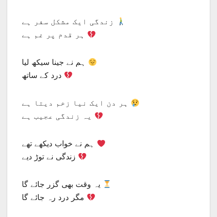
زندگی ایک مشکل سفر ہے
ہر قدم پر غم ہے
ہم نے جینا سیکھ لیا
درد کے ساتھ
ہر دن ایک نیا زخم دیتا ہے
یہ زندگی عجیب ہے
ہم نے خواب دیکھے تھے
زندگی نے توڑ دیے
یہ وقت بھی گزر جائے گا
مگر درد رہ جائے گا