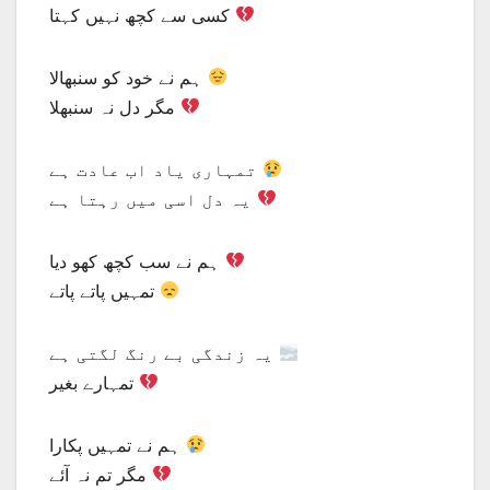
کسی سے کچھ نہیں کہتا
ہم نے خود کو سنبھالا
مگر دل نہ سنبھلا
تمہاری یاد اب عادت ہے
یہ دل اسی میں رہتا ہے
ہم نے سب کچھ کھو دیا
تمہیں پاتے پاتے
یہ زندگی بے رنگ لگتی ہے
تمہارے بغیر
ہم نے تمہیں پکارا
مگر تم نہ آئے