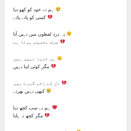
ہم نے خود کو کھو دیا
کسی کو پاتے پاتے
یہ درد لفظوں میں نہیں آتا
صرف محسوس ہوتا ہے
ہم تنہا نہیں ہیں
مگر کوئی اپنا نہیں
دل کے زخم گہرے ہیں
کبھی نہیں بھرتے
ہم نے سب کچھ دیا
مگر کچھ نہ پایا