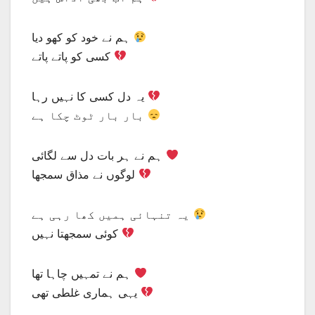
ہم نے خود کو کھو دیا
کسی کو پاتے پاتے
یہ دل کسی کا نہیں رہا
بار بار ٹوٹ چکا ہے
ہم نے ہر بات دل سے لگائی
لوگوں نے مذاق سمجھا
یہ تنہائی ہمیں کھا رہی ہے
کوئی سمجھتا نہیں
ہم نے تمہیں چاہا تھا
یہی ہماری غلطی تھی