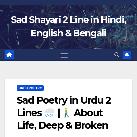
Skip
to
Sad Shayari 2 Line in Hindi,
content
English & Bengali
URDU POETRY
Sad Poetry in Urdu 2
Lines
|
About
Life, Deep & Broken