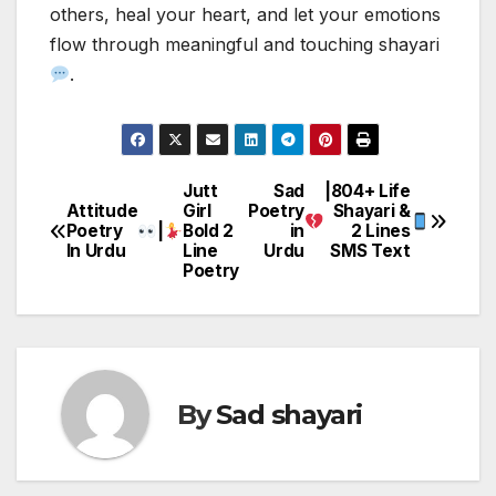
others, heal your heart, and let your emotions
flow through meaningful and touching shayari
.
Jutt
Sad
|804+ Life
Post
Attitude
Girl
Poetry
Shayari &
Poetry
|
Bold 2
in
2 Lines
navigation
In Urdu
Line
Urdu
SMS Text
Poetry
By
Sad shayari