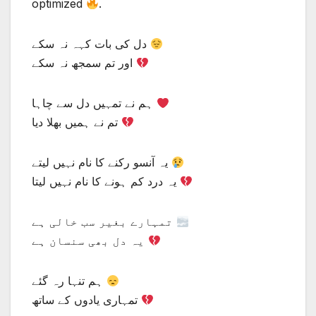
optimized
.
دل کی بات کہہ نہ سکے
اور تم سمجھ نہ سکے
ہم نے تمہیں دل سے چاہا
تم نے ہمیں بھلا دیا
یہ آنسو رکنے کا نام نہیں لیتے
یہ درد کم ہونے کا نام نہیں لیتا
تمہارے بغیر سب خالی ہے
یہ دل بھی سنسان ہے
ہم تنہا رہ گئے
تمہاری یادوں کے ساتھ