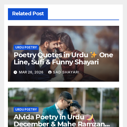
Related Post
URDU POETRY
Poetry Quotes in Urdu
One
Line, Sufi & Funny Shayari
MAR 26, 2026
SAD SHAYARI
URDU POETRY
Alvida Poetry in Urdu
December & Mahe Ramzan