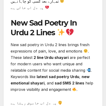
تمہارے بعد کسی کو چاہا نہیں
یہ دل اب خالی ہے
New Sad Poetry In
Urdu 2 Lines
New sad poetry in Urdu 2 lines brings fresh
expressions of pain, love, and emotions
.
These latest
2 line Urdu shayari
are perfect
for modern users who want unique and
relatable content for social media sharing
.
Keywords like
latest sad poetry Urdu
,
new
emotional shayari
, and
sad SMS 2 lines
help
improve visibility and engagement
.
یہ دل اب خاموش رہتا ہے