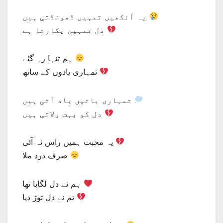
یہ آنکھیں تمہیں ڈھونڈتی ہیں
دل تمہیں پکارتا ہے
ہم تنہا رہ گئے
تمہاری یادوں کے ساتھ
تمہاری باتیں یاد آتی ہیں
دل کو بہت رلاتی ہیں
یہ محبت ہمیں راس نہ آئی
صرف درد ملا
ہم نے دل لگایا تھا
تم نے دل توڑ دیا