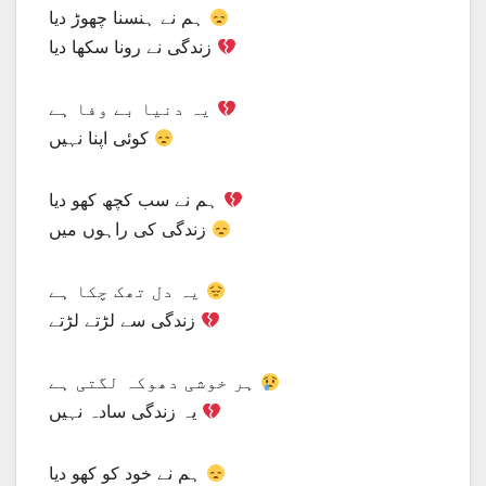
ہم نے ہنسنا چھوڑ دیا
زندگی نے رونا سکھا دیا
یہ دنیا بے وفا ہے
کوئی اپنا نہیں
ہم نے سب کچھ کھو دیا
زندگی کی راہوں میں
یہ دل تھک چکا ہے
زندگی سے لڑتے لڑتے
ہر خوشی دھوکہ لگتی ہے
یہ زندگی سادہ نہیں
ہم نے خود کو کھو دیا