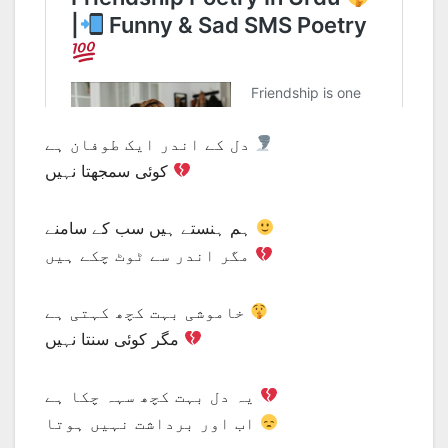
دل کے اندر ایک طوفان ہے
کوئی سمجھتا نہیں
ہم ہنستے ہیں سب کے سامنے
مگر اندر سے ٹوٹ چکے ہیں
خاموشی بہت کچھ کہتی ہے
مگر کوئی سنتا نہیں
یہ دل بہت کچھ سہہ چکا ہے
اب اور برداشت نہیں ہوتا