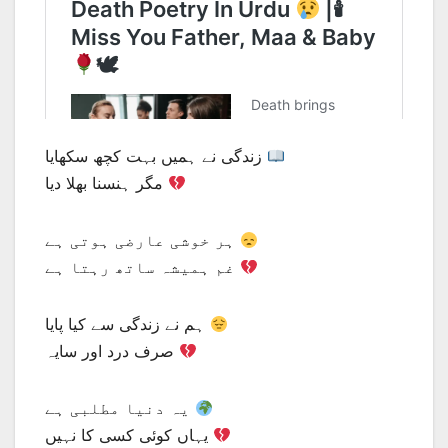
زندگی نے ہمیں بہت کچھ سکھایا
مگر ہنسنا بھلا دیا
ہر خوشی عارضی ہوتی ہے
غم ہمیشہ ساتھ رہتا ہے
ہم نے زندگی سے کیا پایا
صرف درد اور سایہ
یہ دنیا مطلبی ہے
یہاں کوئی کسی کا نہیں