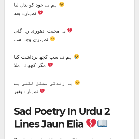
ہم نے خود کو بدل لیا
تمہارے بعد
یہ محبت ادھوری رہ گئی
تمہاری وجہ سے
ہم نے سب کچھ برداشت کیا
مگر کچھ نہ ملا
یہ زندگی مشکل لگتی ہے
تمہارے بغیر
Sad Poetry In Urdu 2
Lines Jaun Elia