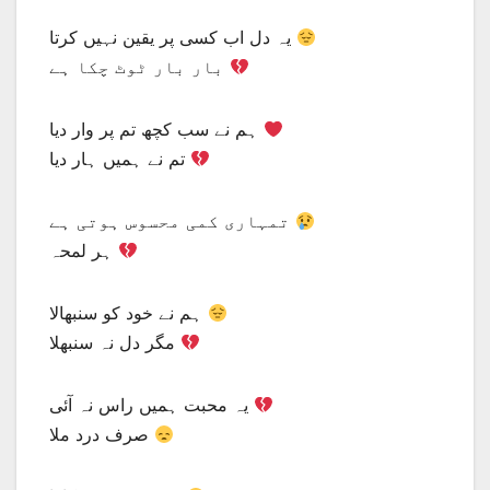
یہ دل اب کسی پر یقین نہیں کرتا
بار بار ٹوٹ چکا ہے
ہم نے سب کچھ تم پر وار دیا
تم نے ہمیں ہار دیا
تمہاری کمی محسوس ہوتی ہے
ہر لمحہ
ہم نے خود کو سنبھالا
مگر دل نہ سنبھلا
یہ محبت ہمیں راس نہ آئی
صرف درد ملا