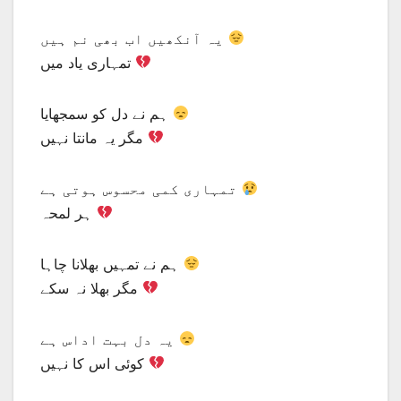
یہ آنکھیں اب بھی نم ہیں
تمہاری یاد میں
ہم نے دل کو سمجھایا
مگر یہ مانتا نہیں
تمہاری کمی محسوس ہوتی ہے
ہر لمحہ
ہم نے تمہیں بھلانا چاہا
مگر بھلا نہ سکے
یہ دل بہت اداس ہے
کوئی اس کا نہیں