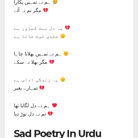
ہم نے تمہیں پکارا
مگر تم نہ آئے
یہ دل بہت کمزور ہے
جلدی ٹوٹ جاتا ہے
ہم نے تمہیں بھلانا چاہا
مگر بھلا نہ سکے
یہ زندگی اداس ہے
تمہارے بغیر
ہم نے دل لگایا تھا
تم نے دل توڑ دیا
Sad Poetry In Urdu