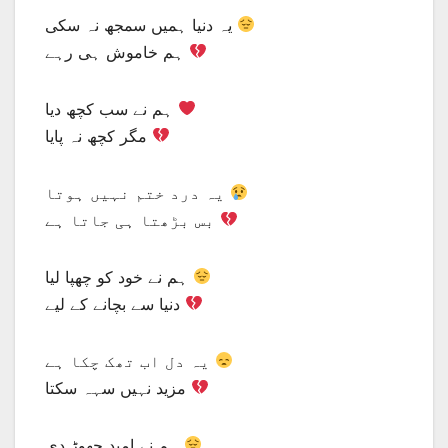
یہ دنیا ہمیں سمجھ نہ سکی
ہم خاموش ہی رہے
ہم نے سب کچھ دیا
مگر کچھ نہ پایا
یہ درد ختم نہیں ہوتا
بس بڑھتا ہی جاتا ہے
ہم نے خود کو چھپا لیا
دنیا سے بچانے کے لیے
یہ دل اب تھک چکا ہے
مزید نہیں سہہ سکتا
ہم نے امید چھوڑ دی