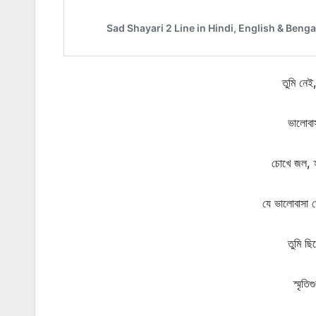
তুমি নেই
ভালোবাস
চোখে জল, হ
যে ভালোবাসা ভ
তুমি ছি
স্মৃতি