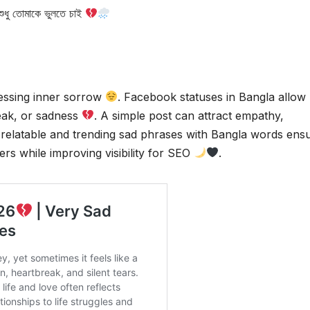
শুধু তোমাকে ভুলতে চাই
essing inner sorrow
. Facebook statuses in Bangla allow
reak, or sadness
. A simple post can attract empathy,
 relatable and trending sad phrases with Bangla words ens
rs while improving visibility for SEO
.