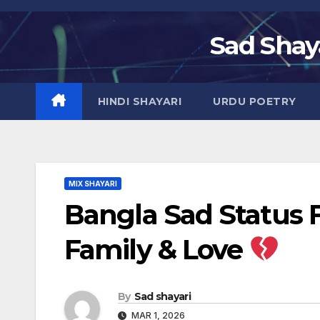
Skip
to
Sad Shaya
content
HINDI SHAYARI
URDU POETRY
MIX SHAYARI
Bangla Sad Status
Family & Love
By
Sad shayari
MAR 1, 2026