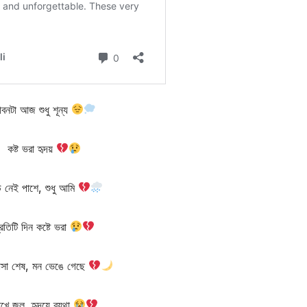
ীবনটা আজ শুধু শূন্য
কষ্ট ভরা হৃদয়
 নেই পাশে, শুধু আমি
্রতিটি দিন কষ্টে ভরা
াসা শেষ, মন ভেঙে গেছে
খে জল, হৃদয়ে ব্যথা