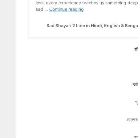
জ
কেউ
প
ভালোব
চো