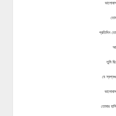
ভালোবাস
তোম
প্রতিদিন তো
আম
তুমি ছ
যে স্বপ্ন
ভালোবাস
তোমার হা